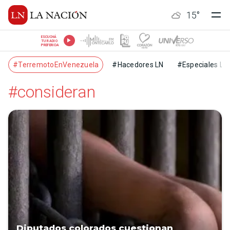
15
°
ESCUCHÁ
TU RADIO
PREFERIDA
#TerremotoEnVenezuela
#Hacedores LN
#Especiales LN
#consideran
Diputados colorados cuestionan