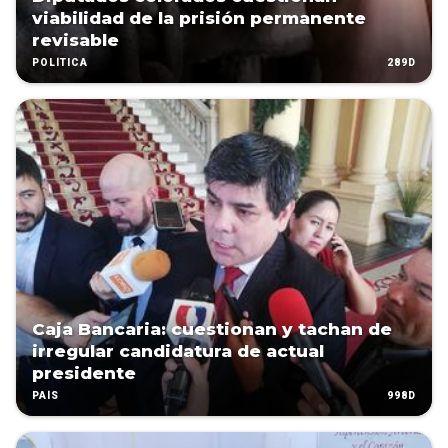
viabilidad de la prisión permanente
revisable
289D
POLÍTICA
Caja Bancaria: cuestionan y tachan de
irregular candidatura de actual
presidente
998D
PAÍS