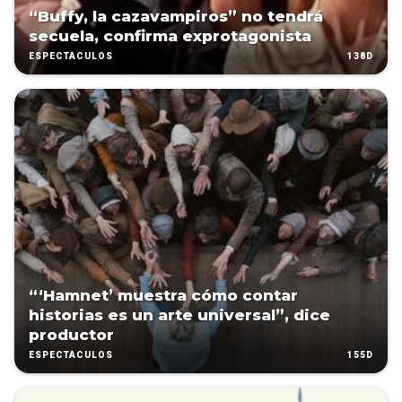
“Buffy, la cazavampiros” no tendrá
secuela, confirma exprotagonista
138D
ESPECTÁCULOS
“‘Hamnet’ muestra cómo contar
historias es un arte universal”, dice
productor
155D
ESPECTÁCULOS