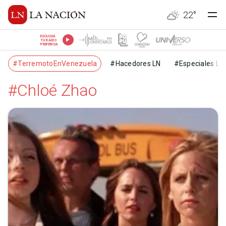
22
°
ESCUCHÁ
TU RADIO
PREFERIDA
#TerremotoEnVenezuela
#Hacedores LN
#Especiales LN
#Chloé Zhao