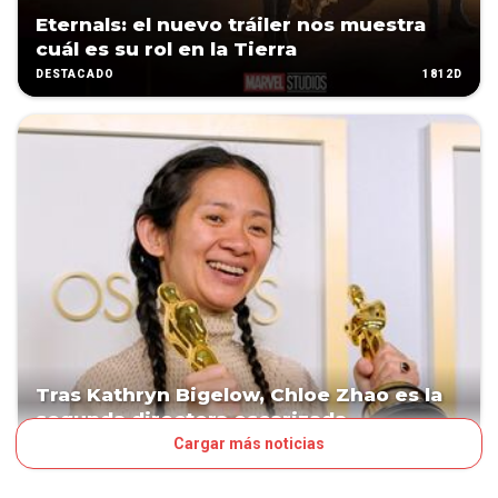
Eternals: el nuevo tráiler nos muestra
cuál es su rol en la Tierra
1812D
DESTACADO
Tras Kathryn Bigelow, Chloe Zhao es la
segunda directora oscarizada
Cargar más noticias
1927D
ESPECTÁCULOS