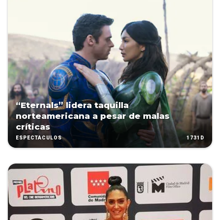
“Eternals” lidera taquilla
norteamericana a pesar de malas
críticas
1731D
ESPECTÁCULOS