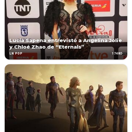
Lucía Sapena entrevistó a Angelina Jolie
y Chloé Zhao de “Eternals”
1748D
LN POP