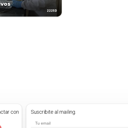
ivos
2225D
actar con
Suscribite al mailing.