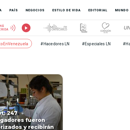
A
PAÍS
NEGOCIOS
ESTILO DE VIDA
EDITORIAL
MUNDO
HÁ
ERIDA
toEnVenezuela
#Hacedores LN
#Especiales LN
#Ha
t: 247
igadores fueron
rizados y recibirán