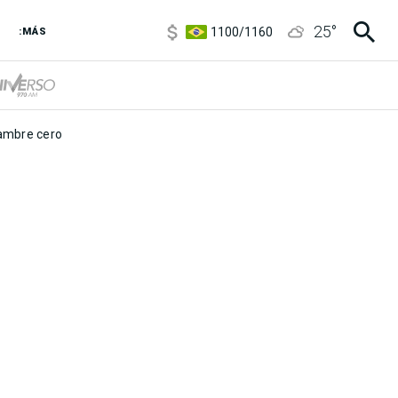
5900
/
5960
25
°
1100
/
1160
:MÁS
3,8
/
4
6850
/
7200
5900
/
5960
mbre cero