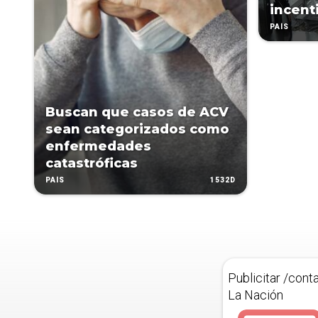
incent
PAÍS
Buscan que casos de ACV
sean categorizados como
enfermedades
catastróficas
1532D
PAÍS
Publicitar /cont
La Nación