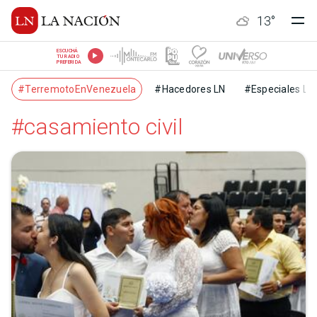
13
°
ESCUCHÁ
TU RADIO
PREFERIDA
#TerremotoEnVenezuela
#Hacedores LN
#Especiales LN
#casamiento civil