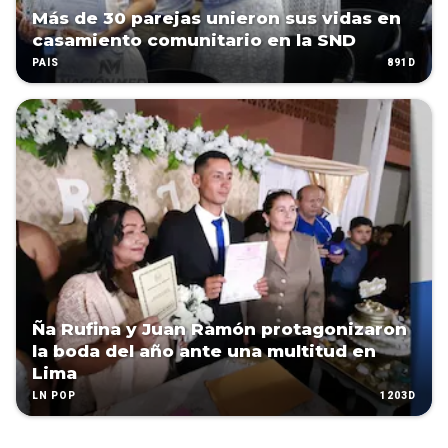
Más de 30 parejas unieron sus vidas en
casamiento comunitario en la SND
891D
PAÍS
Ña Rufina y Juan Ramón protagonizaron
la boda del año ante una multitud en
Lima
1203D
LN POP