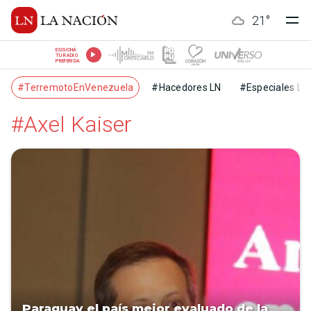
21
°
ESCUCHÁ
TU RADIO
PREFERIDA
#TerremotoEnVenezuela
#Hacedores LN
#Especiales LN
#Axel Kaiser
Paraguay el país mejor evaluado de la