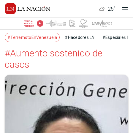
25
°
ESCUCHÁ
TU RADIO
PREFERIDA
#TerremotoEnVenezuela
#Hacedores LN
#Especiales LN
#Aumento sostenido de
casos