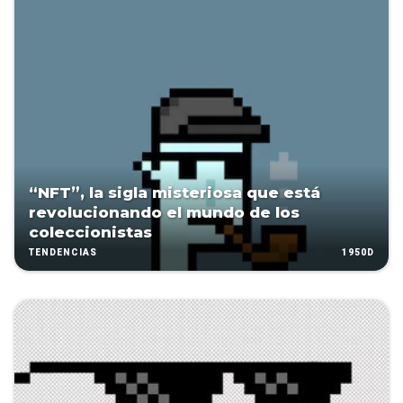
“NFT”, la sigla misteriosa que está
revolucionando el mundo de los
coleccionistas
1950D
TENDENCIAS