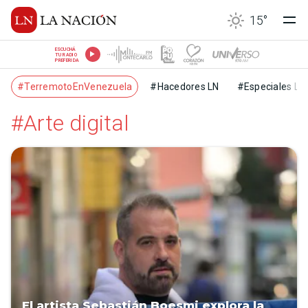
15
°
ESCUCHÁ
TU RADIO
PREFERIDA
#TerremotoEnVenezuela
#Hacedores LN
#Especiales LN
#Arte digital
El artista Sebastián Boesmi explora la