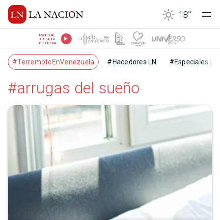
18
°
ESCUCHÁ
TU RADIO
PREFERIDA
#TerremotoEnVenezuela
#Hacedores LN
#Especiales LN
#arrugas del sueño