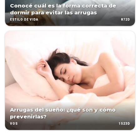
Conocé cuál es la forma correcta de
dormir para evitar las arrugas
872D
ESTILO DE VIDA
Arrugas del sueño: ¿qué son y cómo
prevenirlas?
1523D
VOS