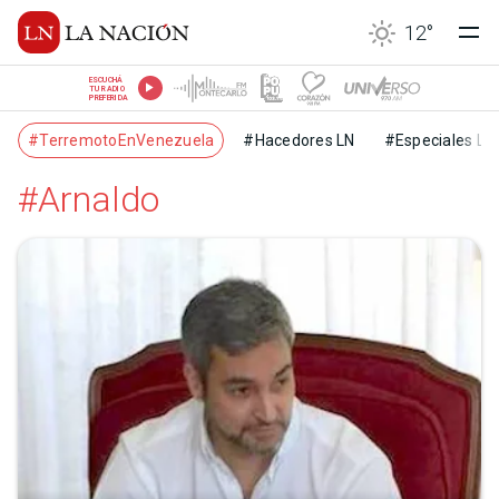
12
°
ESCUCHÁ
TU RADIO
PREFERIDA
#TerremotoEnVenezuela
#Hacedores LN
#Especiales LN
#Arnaldo