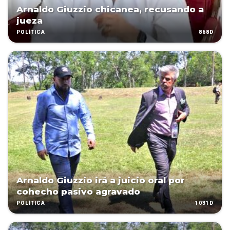
Arnaldo Giuzzio chicanea, recusando a
jueza
868D
POLÍTICA
Arnaldo Giuzzio irá a juicio oral por
cohecho pasivo agravado
1031D
POLÍTICA