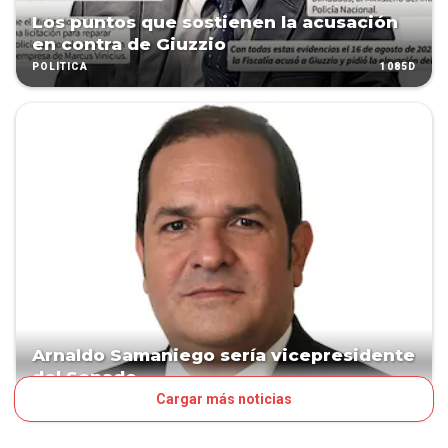
Los puntos que sostienen la acusación
en contra de Giuzzio
1085D
POLÍTICA
Arnaldo Samaniego sería vicepresidente
del Senado
Cargar más noticias
1135D
POLÍTICA