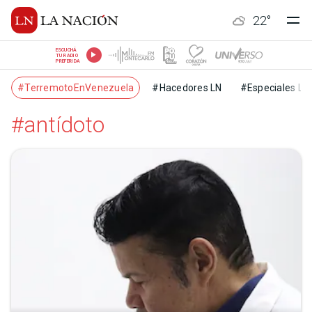
22
°
ESCUCHÁ
TU RADIO
PREFERIDA
#TerremotoEnVenezuela
#Hacedores LN
#Especiales LN
#antídoto