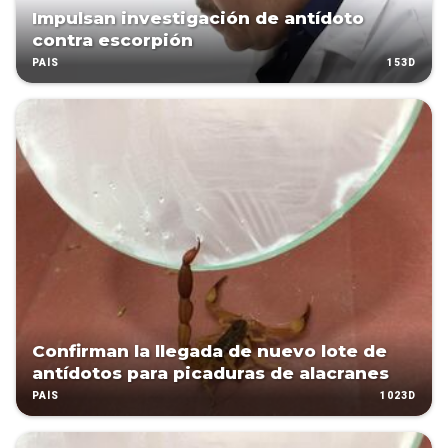
Impulsan investigación de antídoto
contra escorpión
153D
PAÍS
Confirman la llegada de nuevo lote de
antídotos para picaduras de alacranes
1023D
PAÍS