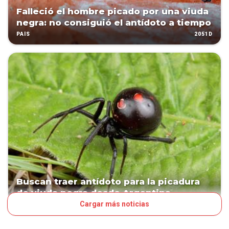
Falleció el hombre picado por una viuda
negra: no consiguió el antídoto a tiempo
2051D
PAÍS
Buscan traer antídoto para la picadura
de viuda negra desde Argentina
Cargar más noticias
2052D
PAÍS