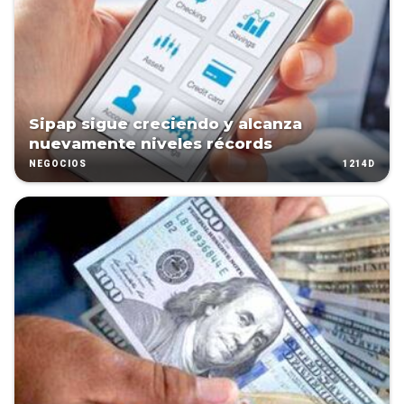
Sipap sigue creciendo y alcanza
nuevamente niveles récords
1214D
NEGOCIOS