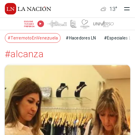
13
°
ESCUCHÁ
TU RADIO
PREFERIDA
#TerremotoEnVenezuela
#Hacedores LN
#Especiales LN
#alcanza