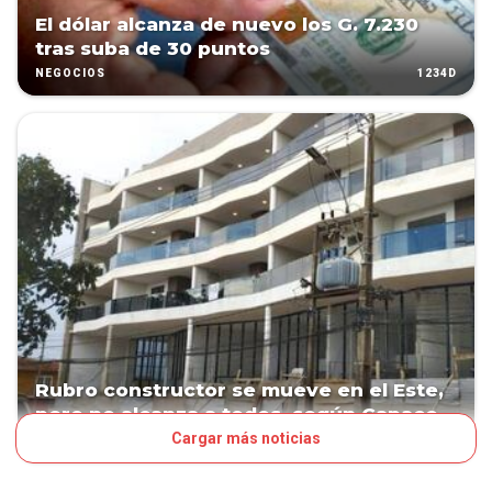
El dólar alcanza de nuevo los G. 7.230
tras suba de 30 puntos
1234D
NEGOCIOS
Rubro constructor se mueve en el Este,
pero no alcanza a todos, según Capaco
Cargar más noticias
1272D
NEGOCIOS