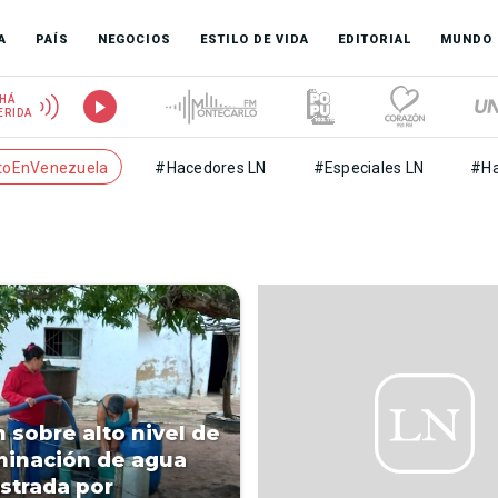
A
PAÍS
NEGOCIOS
ESTILO DE VIDA
EDITORIAL
MUNDO
HÁ
ERIDA
toEnVenezuela
#Hacedores LN
#Especiales LN
#Ha
n sobre alto nivel de
inación de agua
strada por