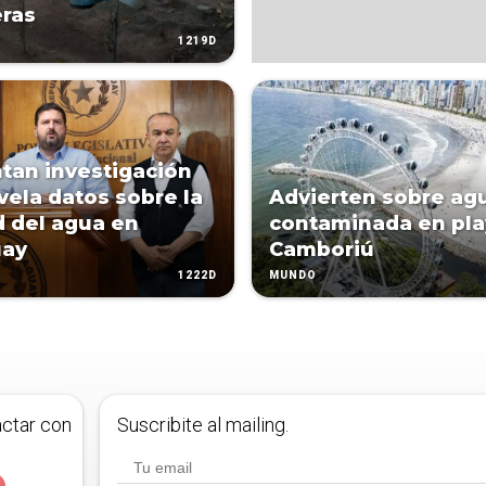
ras
1219D
tan investigación
vela datos sobre la
Advierten sobre ag
d del agua en
contaminada en pla
uay
Camboriú
1222D
MUNDO
actar con
Suscribite al mailing.