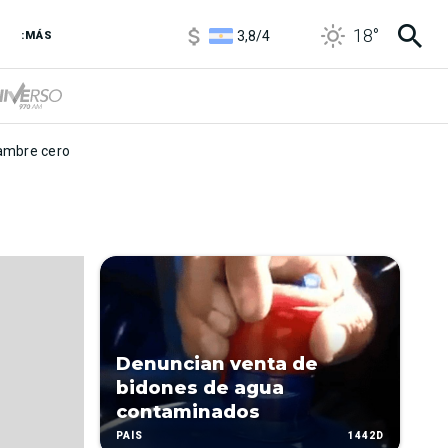
3,8
/
4
18
°
:MÁS
6850
/
7200
5900
/
5960
mbre cero
Denuncian venta de
bidones de agua
contaminados
1442D
PAÍS