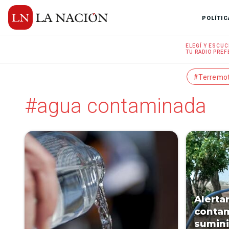
POLÍTIC
ELEGÍ Y
ESCUC
TU RADIO
PREF
#Terremo
#agua contaminada
Alerta
contam
sumini