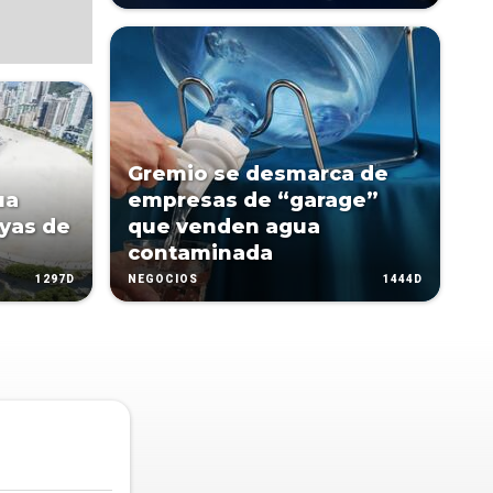
Gremio se desmarca de
ua
empresas de “garage”
yas de
que venden agua
contaminada
1297D
1444D
NEGOCIOS