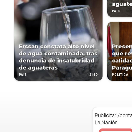
aguate
PAÍS
Erssan constata alto nivel
Presen
de agua contaminada, tras
que re
denuncia de insalubridad
calida
de aguateras
Parag
1214D
PAÍS
POLÍTICA
Publicitar /cont
La Nación