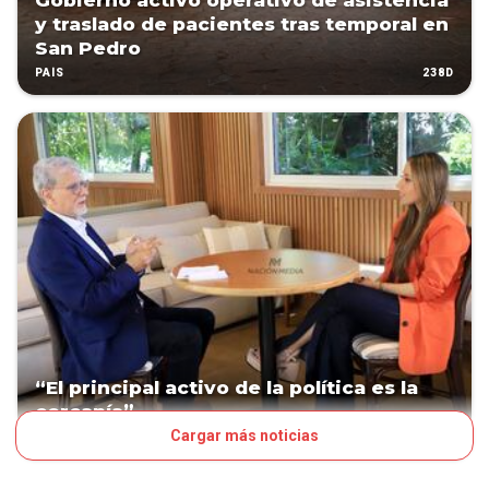
Gobierno activó operativo de asistencia
y traslado de pacientes tras temporal en
San Pedro
238D
PAÍS
“El principal activo de la política es la
cercanía”
Cargar más noticias
258D
EL GRAN DIARIO DEL DOMINGO