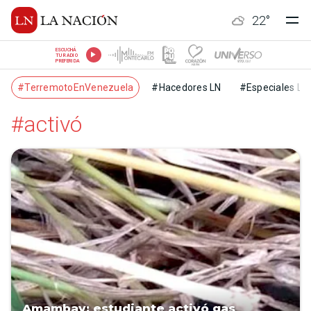
22
°
ESCUCHÁ
TU RADIO
PREFERIDA
#TerremotoEnVenezuela
#Hacedores LN
#Especiales LN
#activó
Amambay: estudiante activó gas