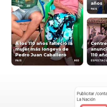
años
PAÍS
A los 110 años falleció la
Centre
mujer más longeva de
anunci
Pedro Juan Caballero
110 añ
80D
PAÍS
ESPECTÁC
Publicitar /cont
La Nación