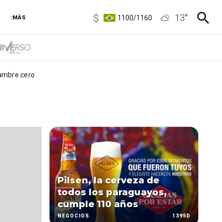
5900
/
5960
13
°
1100
/
1160
:MÁS
3,8
/
4
6850
/
7200
5900
/
5960
mbre cero
Pilsen, la cerveza de
todos los paraguayos,
cumple 110 años
1395D
NEGOCIOS