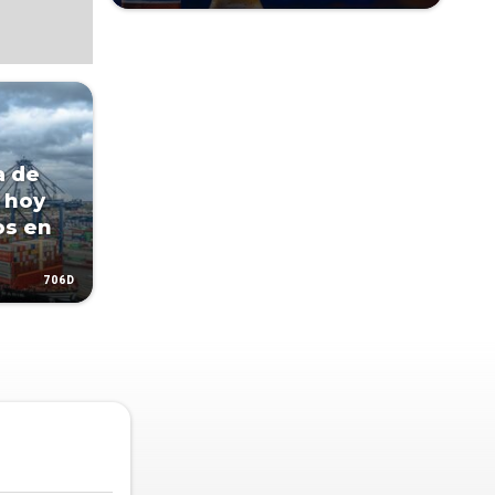
a de
 hoy
os en
706D