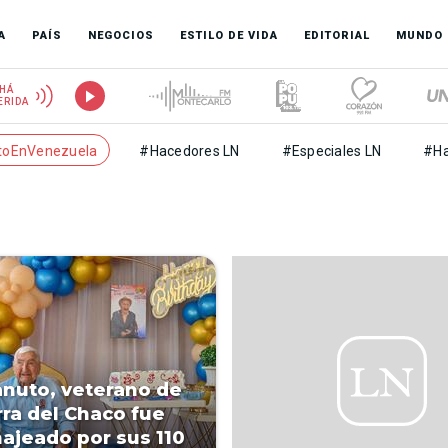
A
PAÍS
NEGOCIOS
ESTILO DE VIDA
EDITORIAL
MUNDO
HÁ
ERIDA
toEnVenezuela
#Hacedores LN
#Especiales LN
#Ha
nuto, veterano de
rra del Chaco fue
jeado por sus 110