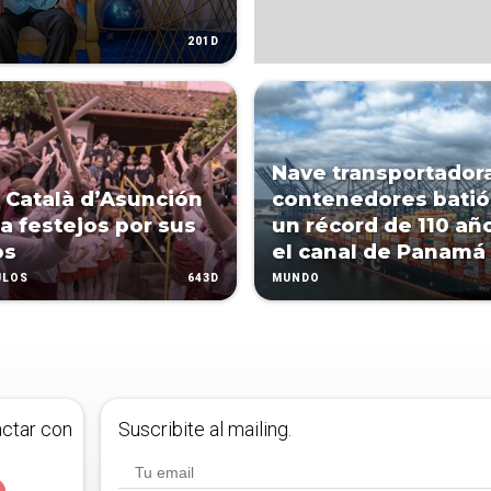
201D
Nave transportador
 Català d’Asunción
contenedores batió
a festejos por sus
un récord de 110 añ
os
el canal de Panamá
643D
ULOS
MUNDO
actar con
Suscribite al mailing.