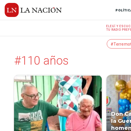
POLÍTIC
ELEGÍ Y
ESCUC
TU RADIO
PREF
#Terremo
#110 años
Don Ca
la Gue
homena