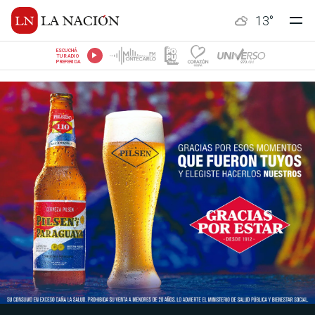
13
°
ESCUCHÁ
TU RADIO
PREFERIDA