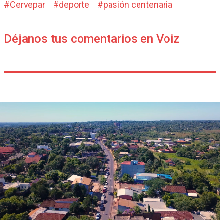
#
Cervepar
#
deporte
#
pasión centenaria
Déjanos tus comentarios en Voiz