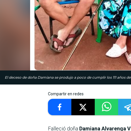
El deceso de doña Damiana se produjo a poco de cumplir los 111 años de 
Compartir en redes
Falleció doña
Damiana Alvarenga V