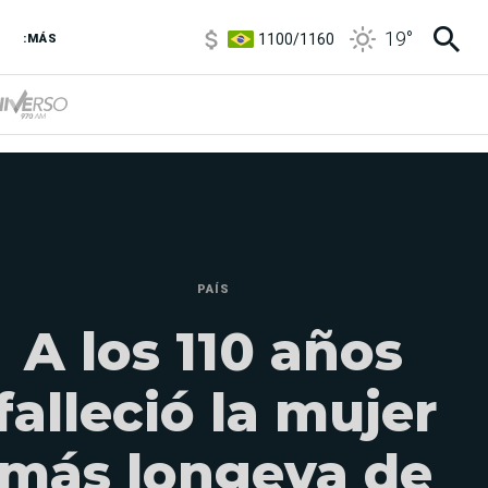
1100
/
1160
19
°
:MÁS
3,8
/
4
6850
/
7200
5900
/
5960
PAÍS
A los 110 años
falleció la mujer
más longeva de