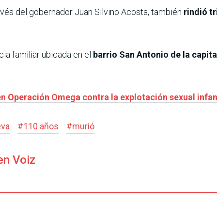
ravés del gobernador Juan Silvino Acosta, también
rindió tr
cia familiar ubicada en el
barrio San Antonio de la capit
n Operación Omega contra la explotación sexual infant
eva
#
110 años
#
murió
en Voiz