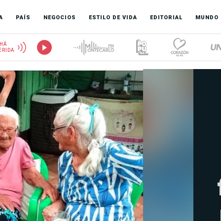
A
PAÍS
NEGOCIOS
ESTILO DE VIDA
EDITORIAL
MUNDO
HÁ
ERIDA