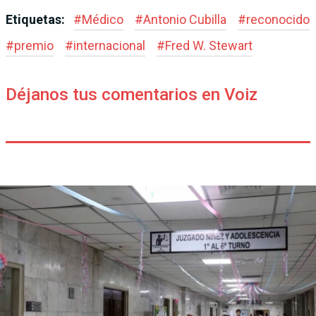
Etiquetas:
#
Médico
#
Antonio Cubilla
#
reconocido
#
premio
#
internacional
#
Fred W. Stewart
Déjanos tus comentarios en Voiz