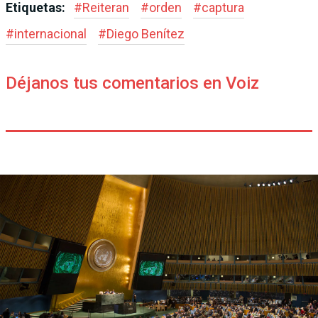
Etiquetas:
#
Reiteran
#
orden
#
captura
#
internacional
#
Diego Benítez
Déjanos tus comentarios en Voiz