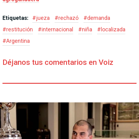
Etiquetas:
#
jueza
#
rechazó
#
demanda
#
restitución
#
internacional
#
niña
#
localizada
#
Argentina
Déjanos tus comentarios en Voiz