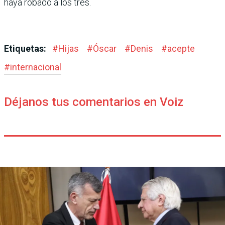
haya robado a los tres.
Etiquetas:
#
Hijas
#
Óscar
#
Denis
#
acepte
#
internacional
Déjanos tus comentarios en Voiz