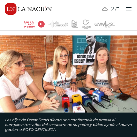
27
°
ESCUCHÁ
TU RADIO
PREFERIDA
Las hijas de Óscar Denis dieron una conferencia de prensa al
cumplirse tres años del secuestro de su padre y piden ayuda al nuevo
gobierno.FOTO:GENTILEZA