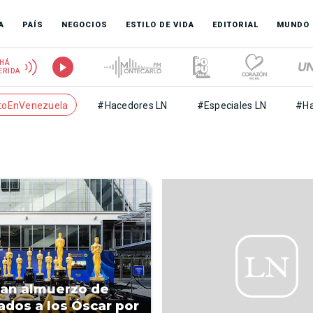
A
PAÍS
NEGOCIOS
ESTILO DE VIDA
EDITORIAL
MUNDO
HÁ
ERIDA
toEnVenezuela
#Hacedores LN
#Especiales LN
#Ha
an almuerzo de
dos a los Óscar por