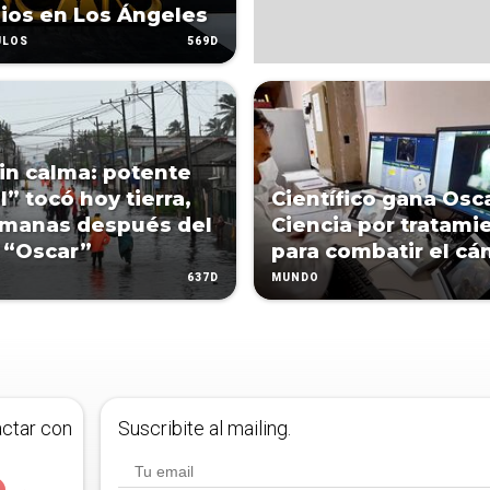
ios en Los Ángeles
569D
ULOS
in calma: potente
l” tocó hoy tierra,
Científico gana Osc
emanas después del
Ciencia por tratami
 “Oscar”
para combatir el cá
637D
MUNDO
actar con
Suscribite al mailing.