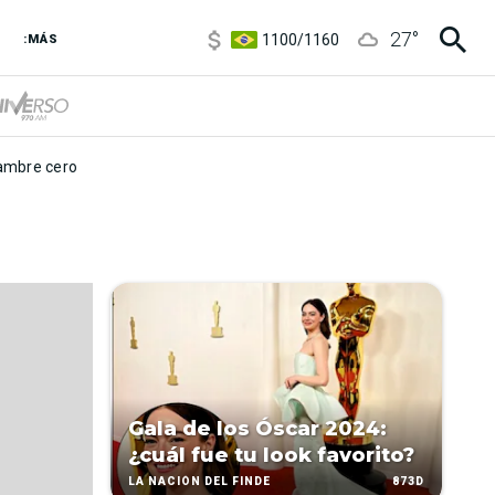
5900
/
5960
27
°
1100
/
1160
:MÁS
3,8
/
4
6850
/
7200
5900
/
5960
mbre cero
Gala de los Óscar 2024:
¿cuál fue tu look favorito?
873D
LA NACIÓN DEL FINDE