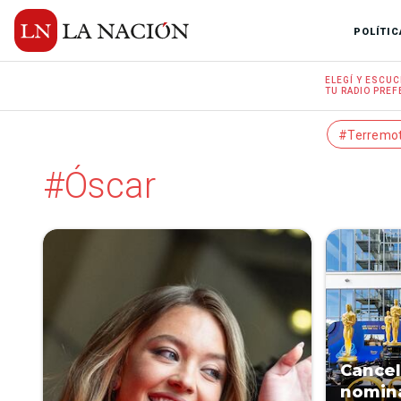
POLÍTIC
ELEGÍ Y
ESCUC
TU RADIO
PREF
#Terremo
#Óscar
Cancel
nomina