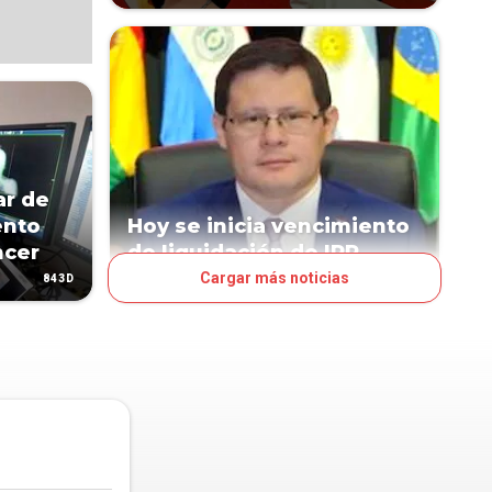
ar de
ento
Hoy se inicia vencimiento
ncer
de liquidación de IRP
Cargar más noticias
843D
882D
NEGOCIOS