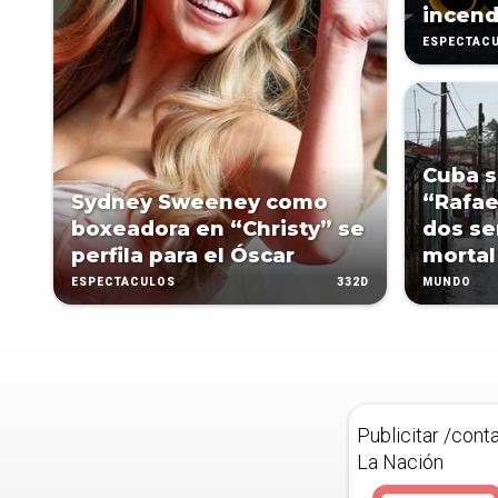
incend
ESPECTÁC
Cuba s
Sydney Sweeney como
“Rafae
boxeadora en “Christy” se
dos s
perfila para el Óscar
mortal
332D
ESPECTÁCULOS
MUNDO
Publicitar /cont
La Nación