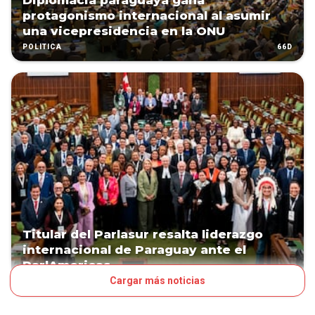
Diplomacia paraguaya gana
protagonismo internacional al asumir
una vicepresidencia en la ONU
66D
POLÍTICA
Titular del Parlasur resalta liderazgo
internacional de Paraguay ante el
ParlAmericas
Cargar más noticias
75D
POLÍTICA