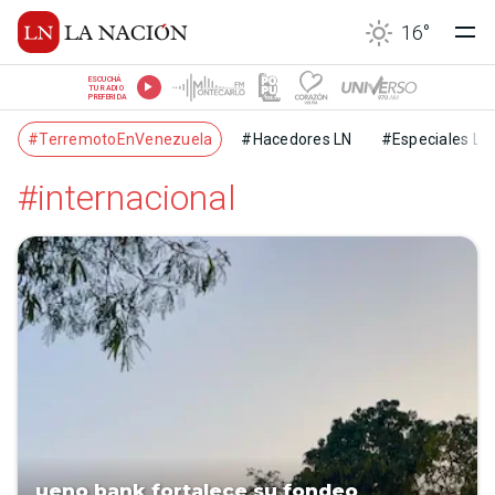
16
°
ESCUCHÁ
TU RADIO
PREFERIDA
#TerremotoEnVenezuela
#Hacedores LN
#Especiales LN
#internacional
ueno bank fortalece su fondeo