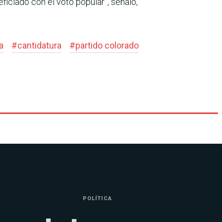
eficiado con el voto popular”, señaló,
a
#
cantidatura
#
partido colorado
POLÍTICA