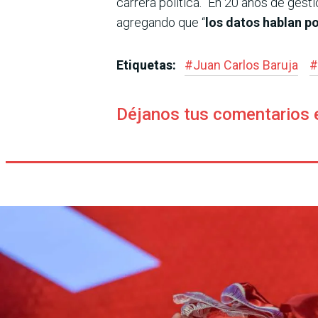
carrera política. “En 20 años de gest
agregando que “
los datos hablan po
Etiquetas:
#
Juan Carlos Baruja
#
Déjanos tus comentarios 