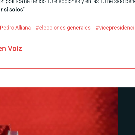
ión política he tenido 13 elecciones y en las 13 he sido ben
r sí solos
”.
Pedro Alliana
#
elecciones generales
#
vicepresidenci
en Voiz