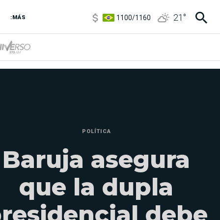
1100
/
1160
21
°
:MÁS
3,8
/
4
6850
/
7200
5900
/
5960
POLÍTICA
Baruja asegura
que la dupla
residencial debe