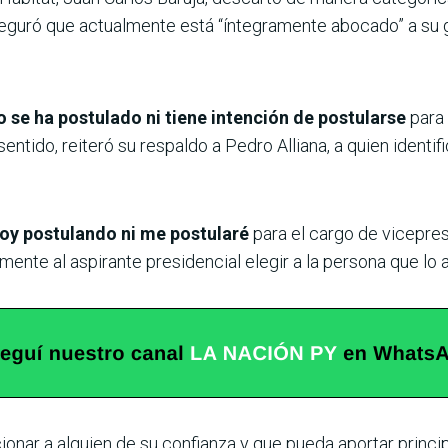
eguró que actualmente está “íntegramente abocado” a su ge
o se ha postulado ni tiene intención de postularse
para 
ntido, reiteró su respaldo a Pedro Alliana, a quien identi
oy postulando ni me postularé
para el cargo de vicepres
nte al aspirante presidencial elegir a la persona que lo 
onar a alguien de su confianza y que pueda aportar princi