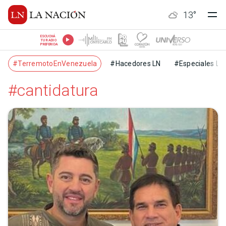
13
°
ESCUCHÁ
TU RADIO
PREFERIDA
#TerremotoEnVenezuela
#Hacedores LN
#Especiales LN
#cantidatura