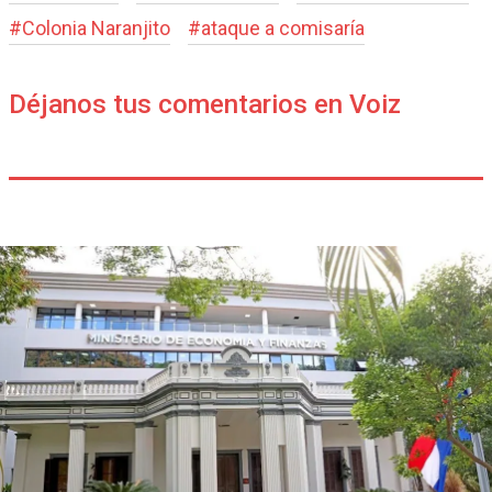
#
Colonia Naranjito
#
ataque a comisaría
Déjanos tus comentarios en Voiz