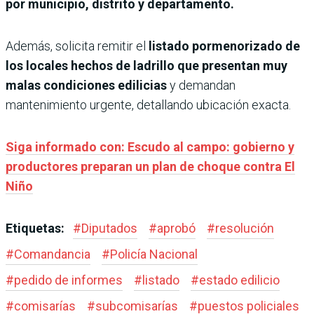
por municipio, distrito y departamento.
Además, solicita remitir el
listado pormenorizado de
los locales hechos de ladrillo que presentan muy
malas condiciones edilicias
y demandan
mantenimiento urgente, detallando ubicación exacta.
Siga informado con: Escudo al campo: gobierno y
productores preparan un plan de choque contra El
Niño
Etiquetas:
#
Diputados
#
aprobó
#
resolución
#
Comandancia
#
Policía Nacional
#
pedido de informes
#
listado
#
estado edilicio
#
comisarías
#
subcomisarías
#
puestos policiales