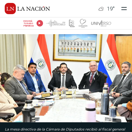
19
°
ESCUCHÁ
TU RADIO
PREFERIDA
La mesa directiva de la Cámara de Diputados recibió al fiscal general