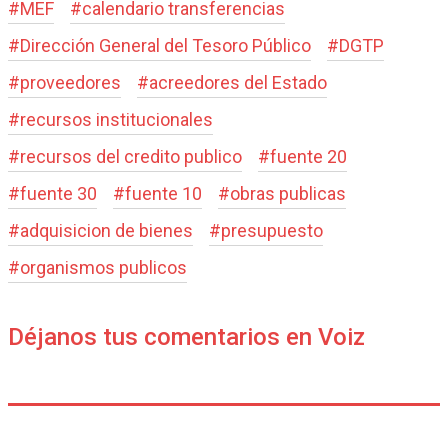
#
MEF
#
calendario transferencias
#
Dirección General del Tesoro Público
#
DGTP
#
proveedores
#
acreedores del Estado
#
recursos institucionales
#
recursos del credito publico
#
fuente 20
#
fuente 30
#
fuente 10
#
obras publicas
#
adquisicion de bienes
#
presupuesto
#
organismos publicos
Déjanos tus comentarios en Voiz