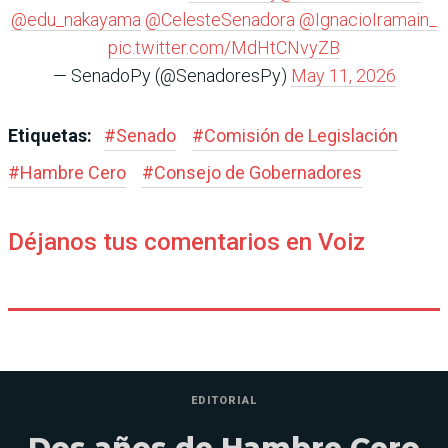
@edu_nakayama
@CelesteSenadora
@IgnacioIramain_
pic.twitter.com/MdHtCNvyZB
— SenadoPy (@SenadoresPy)
May 11, 2026
Etiquetas:
#
Senado
#
Comisión de Legislación
#
Hambre Cero
#
Consejo de Gobernadores
Déjanos tus comentarios en Voiz
EDITORIAL
Dos años de Hambre Cero