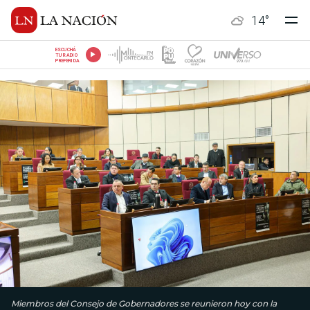
14
°
ESCUCHÁ
TU RADIO
PREFERIDA
Miembros del Consejo de Gobernadores se reunieron hoy con la