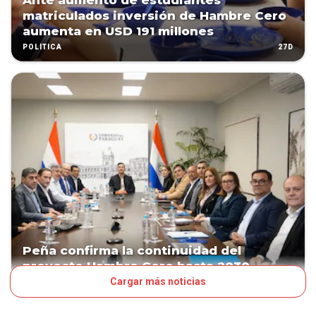
Ante aumento de estudiantes
matriculados inversión de Hambre Cero
aumenta en USD 191 millones
27D
POLÍTICA
Peña confirma la continuidad del
proyecto Hambre Cero hasta 2030
Cargar más noticias
28D
POLÍTICA