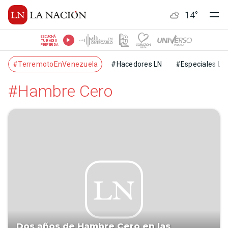
14
°
ESCUCHÁ
TU RADIO
PREFERIDA
#TerremotoEnVenezuela
#Hacedores LN
#Especiales LN
#Hambre Cero
Dos años de Hambre Cero en las