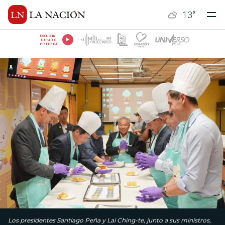
13
°
ESCUCHÁ
TU RADIO
PREFERIDA
Los presidentes Santiago Peña y Lai Ching-te, junto a sus ministros,