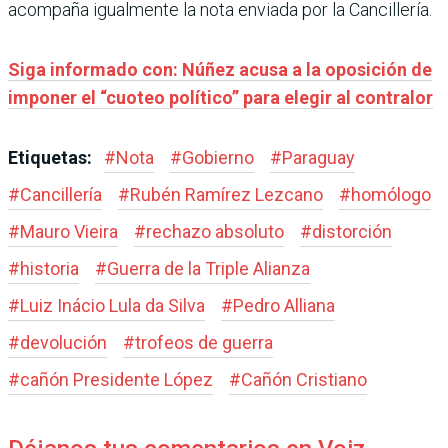
acompaña igualmente la nota enviada por la Cancillería.
Siga informado con: Núñez acusa a la oposición de
imponer el “cuoteo político” para elegir al contralor
Etiquetas:
#
Nota
#
Gobierno
#
Paraguay
#
Cancillería
#
Rubén Ramírez Lezcano
#
homólogo
#
Mauro Vieira
#
rechazo absoluto
#
distorción
#
historia
#
Guerra de la Triple Alianza
#
Luiz Inácio Lula da Silva
#
Pedro Alliana
#
devolución
#
trofeos de guerra
#
cañón Presidente López
#
Cañón Cristiano