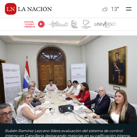
13
°
ESCUCHÁ
TU RADIO
PREFERIDA
Rubén Ramírez Lezcano lidera evaluación del sistema de control
interno en Cancillería destacando mejorías en su calificación interna.