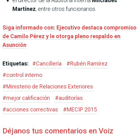
el director de la Auditoría Interna
Milciades
Martínez
, entre otros funcionarios.
Siga informado con: Ejecutivo destaca compromiso
de Camilo Pérez y le otorga pleno respaldo en
Asunción
Etiquetas:
#
Cancillería
#
Rubén Ramírez
#
control interno
#
Ministerio de Relaciones Exteriores
#
mejor calificación
#
auditorías
#
acciones correctivas
#
MECIP 2015
Déjanos tus comentarios en Voiz