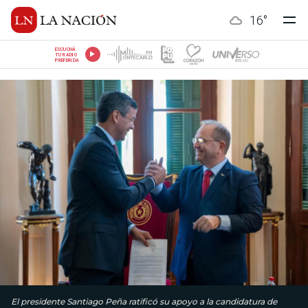
16
°
ESCUCHÁ
TU RADIO
PREFERIDA
El presidente Santiago Peña ratificó su apoyo a la candidatura de