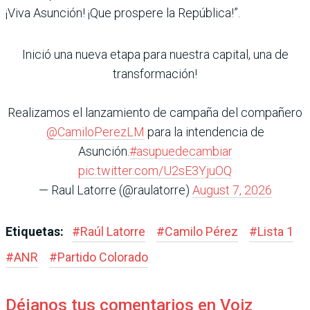
¡Viva Asunción! ¡Que prospere la República!”.
Inició una nueva etapa para nuestra capital, una de
transformación!
Realizamos el lanzamiento de campaña del compañero
@CamiloPerezLM
para la intendencia de
Asunción.
#asupuedecambiar
pic.twitter.com/U2sE3YjuOQ
— Raul Latorre (@raulatorre)
August 7, 2026
Etiquetas:
#
Raúl Latorre
#
Camilo Pérez
#
Lista 1
#
ANR
#
Partido Colorado
Déjanos tus comentarios en Voiz