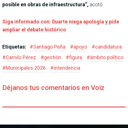
posible en obras de infraestructura”,
acotó.
Siga informado con: Duarte niega apología y pide
ampliar el debate histórico
Etiquetas:
#
Santiago Peña
#
apoyo
#
candidatura
#
Camilo Pérez
#
gestión
#
figura
#
ámbito político
#
Municipales 2026
#
intendencia
Déjanos tus comentarios en Voiz