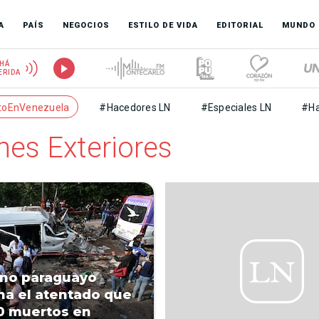
A
PAÍS
NEGOCIOS
ESTILO DE VIDA
EDITORIAL
MUNDO
HÁ
ERIDA
toEnVenezuela
#Hacedores LN
#Especiales LN
#Ha
nes Exteriores
no paraguayo
a el atentado que
0 muertos en