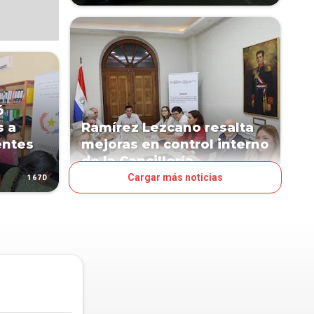
ó
s a
Ramírez Lezcano resalta
entes
mejoras en control interno
de la Cancillería
Cargar más noticias
167D
197D
POLÍTICA