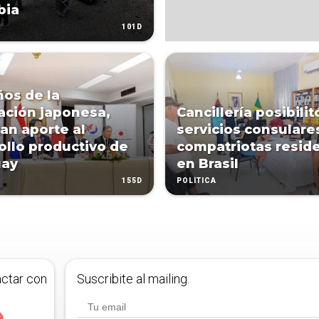
bia
101D
ños de la
ación japonesa,
Cancillería posibilit
an aporte al
servicios consulare
ollo productivo de
compatriotas resid
uay
en Brasil
155D
POLÍTICA
actar con
Suscribite al mailing.