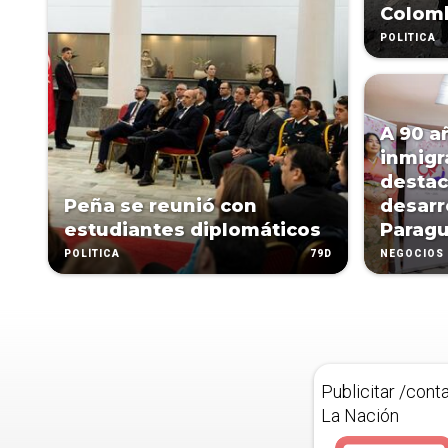
Colom
POLÍTICA
A 90 a
inmigr
destac
Peña se reunió con
desarr
estudiantes diplomáticos
Parag
79D
POLÍTICA
NEGOCIOS
Publicitar /cont
La Nación