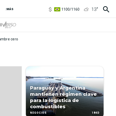
5900
/
5960
13
°
1100
/
1160
:MÁS
3,8
/
4
6850
/
7200
5900
/
5960
mbre cero
Paraguay y Argentina
mantienen régimen clave
para la logística de
combustibles
184D
NEGOCIOS