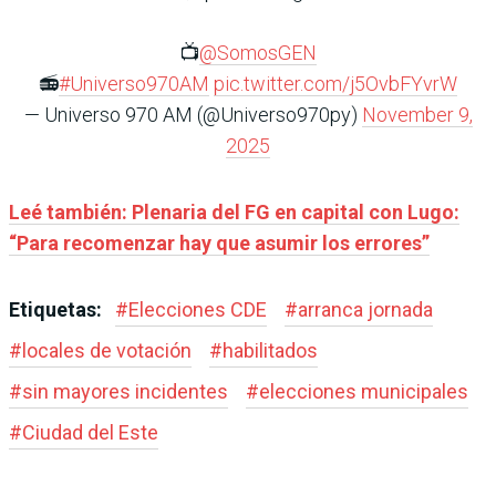
📺
@SomosGEN
📻
#Universo970AM
pic.twitter.com/j5OvbFYvrW
— Universo 970 AM (@Universo970py)
November 9,
2025
Leé también: Plenaria del FG en capital con Lugo:
“Para recomenzar hay que asumir los errores”
Etiquetas:
#
Elecciones CDE
#
arranca jornada
#
locales de votación
#
habilitados
#
sin mayores incidentes
#
elecciones municipales
#
Ciudad del Este