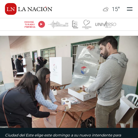
15
°
ESCUCHÁ
TU RADIO
PREFERIDA
Ciudad del Este elige este domingo a su nuevo intendente para