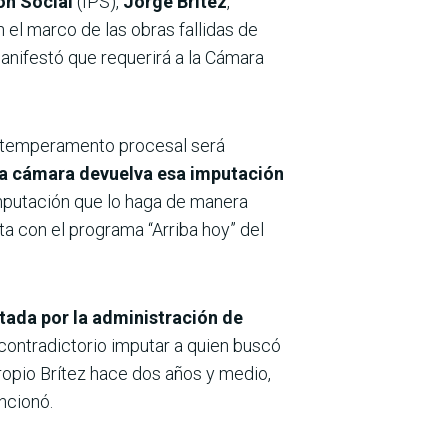
ión Social
(IPS),
Jorge Brítez
,
en el marco de las obras fallidas de
Manifestó que requerirá a la Cámara
r temperamento procesal será
a cámara devuelva esa imputación
 imputación que lo haga de manera
ta con el programa “Arriba hoy” del
ntada por la administración de
 contradictorio imputar a quien buscó
ropio Brítez hace dos años y medio,
ncionó.