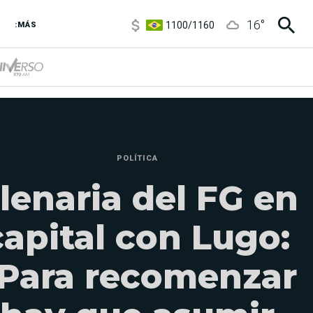
1100
/
1160
16
°
3,8
/
4
:MÁS
6850
/
7200
5900
/
5960
POLÍTICA
lenaria del FG en
capital con Lugo:
Para recomenzar