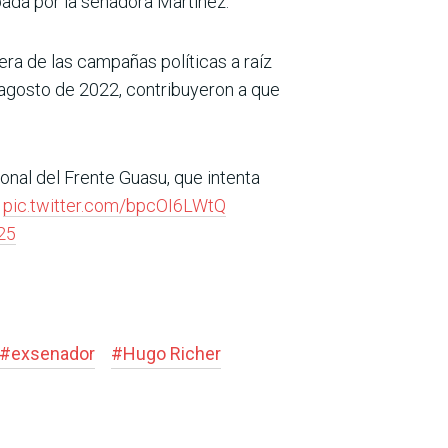
pada por la senadora Martínez.
ra de las campañas políticas a raíz
 agosto de 2022, contribuyeron a que
al del Frente Guasu, que intenta
.
pic.twitter.com/bpcOI6LWtQ
25
#
exsenador
#
Hugo Richer