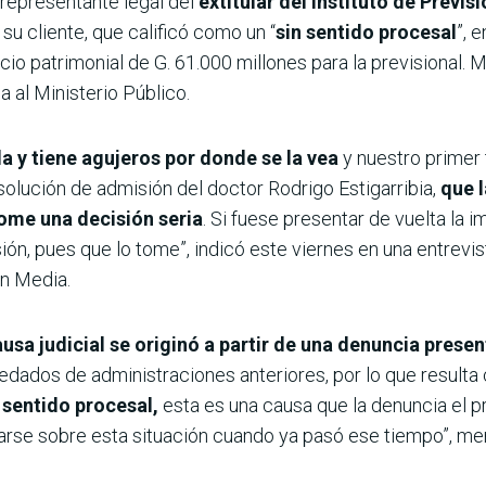
representante legal del
extitular del Instituto de Previs
su cliente, que calificó como un “
sin sentido procesal
”, 
cio patrimonial de G. 61.000 millones para la previsional. 
 al Ministerio Público.
da y tiene agujeros por donde se la vea
y nuestro prime
esolución de admisión del doctor Rodrigo Estigarribia,
que l
tome una decisión seria
. Si fuese presentar de vuelta la
ón, pues que lo tome”, indicó este viernes en una entrevis
n Media.
usa judicial se originó a partir de una denuncia prese
redados de administraciones anteriores, por lo que resulta
n sentido procesal,
esta es una causa que la denuncia el p
arse sobre esta situación cuando ya pasó ese tiempo”, me