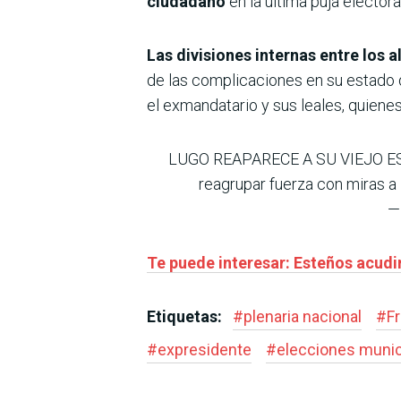
ciudadano
en la última puja elector
Las divisiones internas entre los a
de las complicaciones en su estado d
el exmandatario y sus leales, quiene
LUGO REAPARECE A SU VIEJO ESTIL
reagrupar fuerza con miras a
—
Te puede interesar: Esteños acudir
Etiquetas:
#
plenaria nacional
#
F
#
expresidente
#
elecciones munic