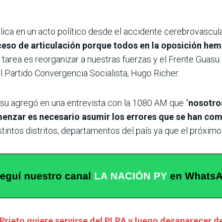
ica en un acto político desde el accidente cerebrovascular
eso de articulación porque todos en la oposición hemo
a tarea es reorganizar a nuestras fuerzas y el Frente Guas
 del Partido Convergencia Socialista, Hugo Richer.
su agregó en una entrevista con la 1080 AM que “
nosotro
menzar es necesario asumir los errores que se han co
tintos distritos, departamentos del país ya que el próxim
Prieto quiere servirse del PLRA y luego desaparecer d