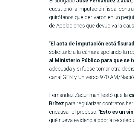
El abogado
José Fernández Zacur,
cuestionó la imputación fiscal contra 
quirófanos que derivaron en un perjui
de Apelaciones que devuelva la causa
“
El acta de imputación está fisura
solicitarle a la cámara apelando la r
al Ministerio Público para que se 
adecuada y si fuese tomar otra decisi
canal GEN y Universo 970 AM/Nació
Fernández Zacur manifestó que la
ca
Brítez
para regularizar contratos he
encausar el proceso. “
Esto es un si
qué nueva evidencia podría recolect