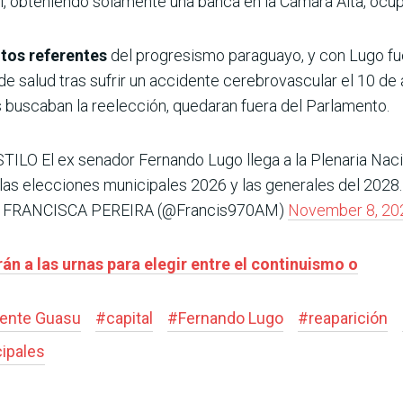
al, obteniendo solamente una banca en la Cámara Alta, ocu
ltos referentes
del progresismo paraguayo, y con Lugo fue
e salud tras sufrir un accidente cerebrovascular el 10 de
s buscaban la reelección, quedaran fuera del Parlamento.
O El ex senador Fernando Lugo llega a la Plenaria Nacion
 las elecciones municipales 2026 y las generales del 2028
 FRANCISCA PEREIRA (@Francis970AM)
November 8, 20
án a las urnas para elegir entre el continuismo o
rente Guasu
#
capital
#
Fernando Lugo
#
reaparición
ipales