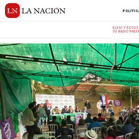
POLÍTIC
ELEGÍ Y
ESCUC
TU RADIO
PREF