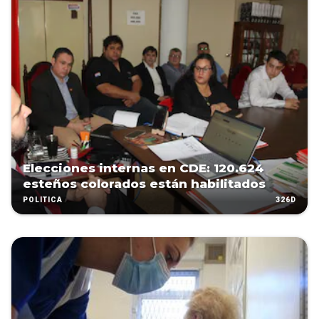
Elecciones internas en CDE: 120.624
esteños colorados están habilitados
326D
POLÍTICA