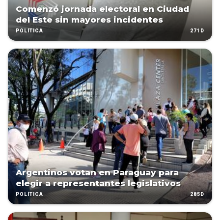
Comenzó jornada electoral en Ciudad
del Este sin mayores incidentes
271D
POLÍTICA
Argentinos votan en Paraguay para
elegir a representantes legislativos
285D
POLÍTICA