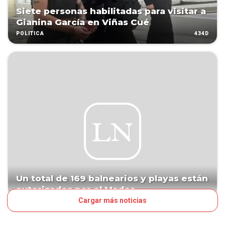
Siete personas habilitadas para visitar a
Gianina García en Viñas Cué
434D
POLÍTICA
Un total de 169 balnearios y playas están
autorizados por el Mades
Cargar más noticias
949D
PAÍS