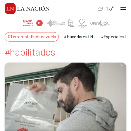
15
°
ESCUCHÁ
TU RADIO
PREFERIDA
#TerremotoEnVenezuela
#Hacedores LN
#Especiales LN
#habilitados