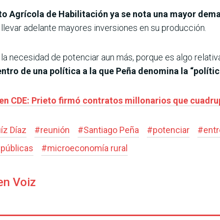
to Agrícola de Habilitación ya se nota una mayor dem
a llevar adelante mayores inversiones en su producción.
la necesidad de potenciar aun más, porque es algo relat
tro de una política a la que Peña denomina la “políti
en CDE: Prieto firmó contratos millonarios que cuadrup
íz Díaz
#
reunión
#
Santiago Peña
#
potenciar
#
entr
 públicas
#
microeconomía rural
en Voiz