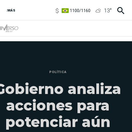
1100
/
1160
13
°
3,8
/
4
:MÁS
6850
/
7200
5900
/
5960
POLÍTICA
Gobierno analiza
acciones para
potenciar aún