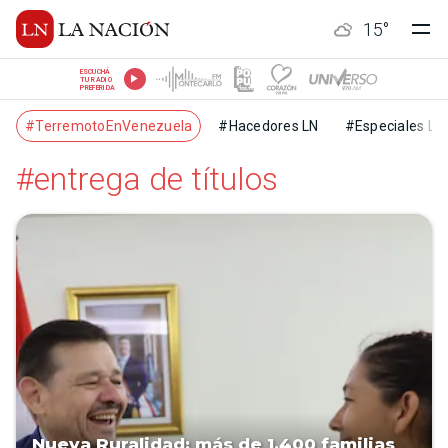
15
°
ESCUCHÁ
TU RADIO
PREFERIDA
#TerremotoEnVenezuela
#Hacedores LN
#Especiales LN
#entrega de títulos
Nueva Ruralidad: más de 1.400 familias