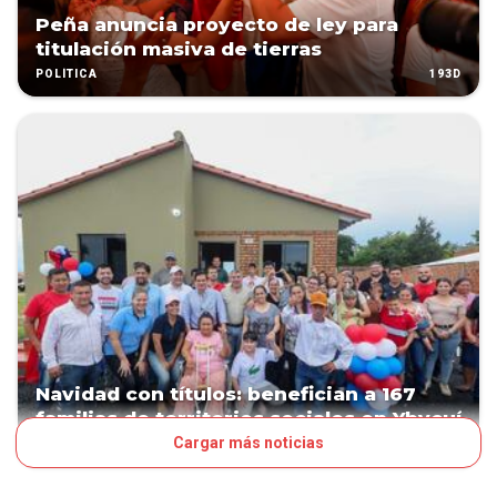
Peña anuncia proyecto de ley para
titulación masiva de tierras
193D
POLÍTICA
Navidad con títulos: benefician a 167
familias de territorios sociales en Ybycuí
Cargar más noticias
225D
POLÍTICA