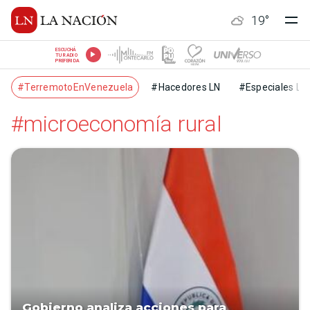
19
°
ESCUCHÁ
TU RADIO
PREFERIDA
#TerremotoEnVenezuela
#Hacedores LN
#Especiales LN
#microeconomía rural
Gobierno analiza acciones para