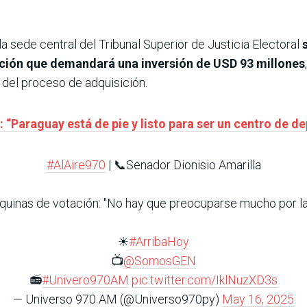
 la sede central del Tribunal Superior de Justicia Electoral
ación que demandará una inversión de USD 93 millones
 del proceso de adquisición.
 “Paraguay está de pie y listo para ser un centro de de
#AlAire970
| 📞Senador Dionisio Amarilla
máquinas de votación: "No hay que preocuparse mucho por la
☀
#ArribaHoy
📺
@SomosGEN
📻
#Univero970AM
pic.twitter.com/IklNuzXD3s
— Universo 970 AM (@Universo970py)
May 16, 2025