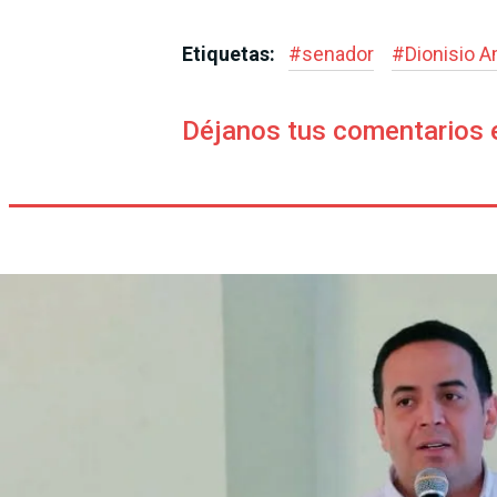
Etiquetas:
#
senador
#
Dionisio A
Déjanos tus comentarios 