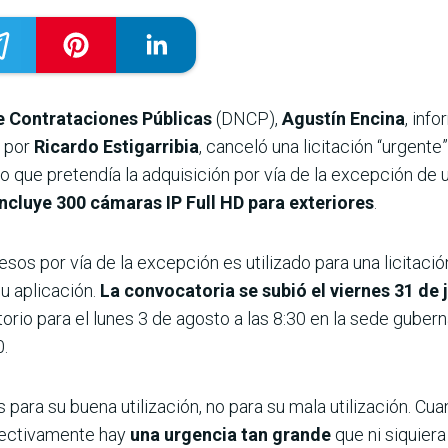
e Contrataciones Públicas
(DNCP),
Agustín Encina
, inf
a por
Ricardo Estigarribia
, canceló una licitación “urgent
o que pretendía la adquisición por vía de la excepción de
incluye 300 cámaras IP Full HD para exteriores
.
sos por vía de la excepción es utilizado para una licitaci
u aplicación.
La convocatoria se subió el viernes 31 de j
atorio para el lunes 3 de agosto a las 8:30 en la sede guber
0.
 para su buena utilización, no para su mala utilización. C
efectivamente hay
una urgencia tan grande
que ni siquiera