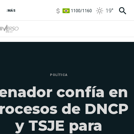
1100
/
1160
19
°
:MÁS
3,8
/
4
6850
/
7200
5900
/
5960
POLÍTICA
enador confía en
rocesos de DNCP
y TSJE para