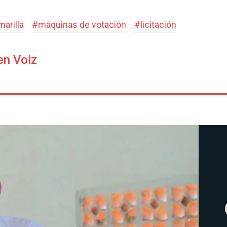
marilla
#
máquinas de votación
#
licitación
en Voiz