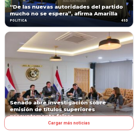
“De las nuevas autoridades del partido
mucho no se espera”, afirma Amarilla
45D
POLÍTICA
Senado abre investigación sobre
emisión de títulos superiores
presuntamente falsos
Cargar más noticias
51D
POLÍTICA