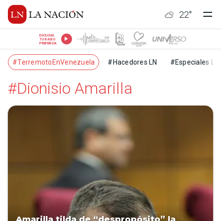
22
°
ESCUCHÁ
TU RADIO
PREFERIDA
#TerremotoEnVenezuela
#Hacedores LN
#Especiales LN
#Dionisio Amarilla
Amarilla tilda de “despropósito” la