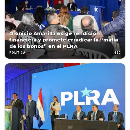
Dionisio Amarilla exige rendición
financiera y promete erradicar la “mafia
de los bonos” en el PLRA
42D
POLÍTICA