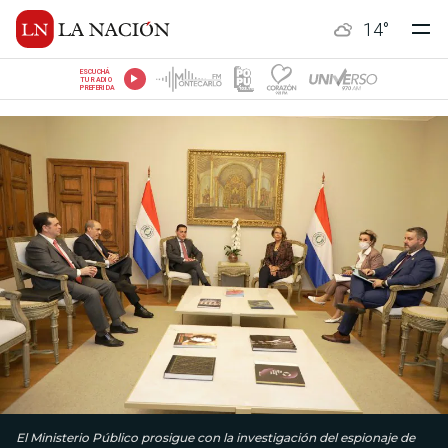
14
°
ESCUCHÁ
TU RADIO
PREFERIDA
El Ministerio Público prosigue con la investigación del espionaje de