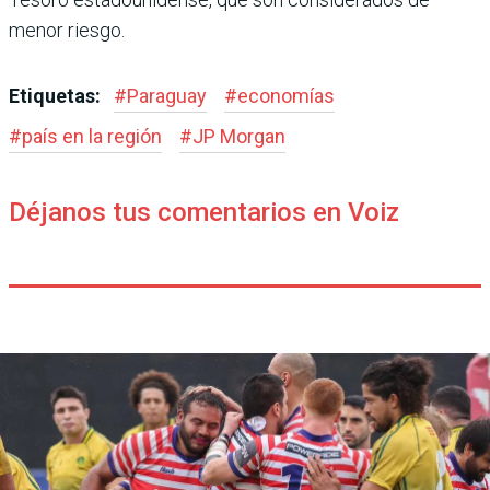
menor riesgo.
Etiquetas:
#
Paraguay
#
economías
#
país en la región
#
JP Morgan
Déjanos tus comentarios en Voiz