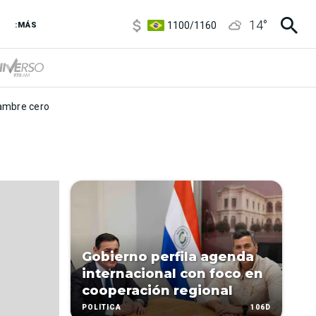
5900
/
5960
14
°
1100
/
1160
:MÁS
3,8
/
4
6850
/
7200
5900
/
5960
mbre cero
Gobierno perfila agenda
internacional con foco en
cooperación regional
106D
POLÍTICA