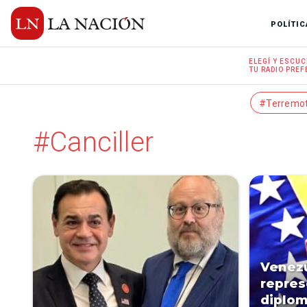
POLÍTIC
ELEGÍ Y
ESCUC
TU RADIO
PREF
#Terremo
#Canciller
Venezu
repres
diplom