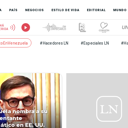
A
PAÍS
NEGOCIOS
ESTILO DE VIDA
EDITORIAL
MUNDO
HÁ
ERIDA
toEnVenezuela
#Hacedores LN
#Especiales LN
#Ha
ela nombra a su
entante
ático en EE. UU.