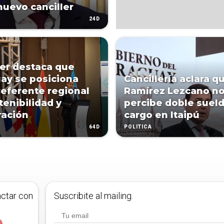
uevo canciller
24D
ler destaca que
ay se posiciona
Cancillería aclara q
eferente regional
Ramírez Lezcano n
tenibilidad y
percibe doble suel
ración
cargo en Itaipú
64D
POLÍTICA
actar con
Suscribite al mailing.