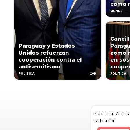
como n
MUNDO
Cancil
Paraguay y Estados
Paragu
Unidos refuerzan
como r
cooperación contra el
en sos
antisemitismo
coope
20D
POLÍTICA
POLÍTICA
Publicitar /cont
La Nación