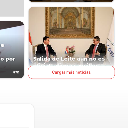
ue
o
do por
Salida de Leite aún no es
oficial, afirma canciller
Cargar más noticias
87D
106D
POLÍTICA