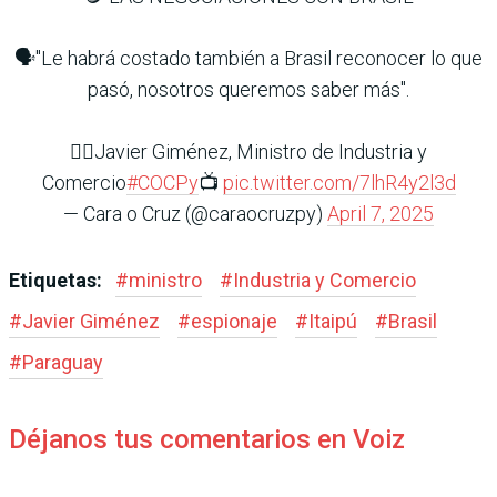
🗣️"Le habrá costado también a Brasil reconocer lo que
pasó, nosotros queremos saber más".
👉🏽Javier Giménez, Ministro de Industria y
Comercio
#COCPy
📺
pic.twitter.com/7lhR4y2l3d
— Cara o Cruz (@caraocruzpy)
April 7, 2025
Etiquetas:
#
ministro
#
Industria y Comercio
#
Javier Giménez
#
espionaje
#
Itaipú
#
Brasil
#
Paraguay
Déjanos tus comentarios en Voiz