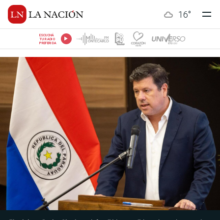
16
°
ESCUCHÁ
TU RADIO
PREFERIDA