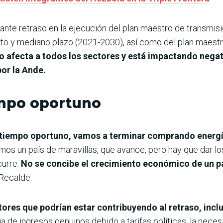
ante retraso en la ejecución del plan maestro de transmisió
to y mediano plazo (2021-2030), así como del plan maestr
so afecta a todos los sectores y está impactando negat
por la Ande.
empo oportuno
 tiempo oportuno, vamos a terminar comprando energí
s un país de maravillas, que avance, pero hay que dar lo
curre.
No se concibe el crecimiento económico de un paí
 Recalde.
tores que podrían estar contribuyendo al retraso, incl
ncia de ingresos genuinos debido a tarifas políticas, la nece