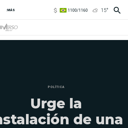
1100
/
1160
15
°
:MÁS
3,8
/
4
6850
/
7200
5900
/
5960
POLÍTICA
Urge la
nstalación de una