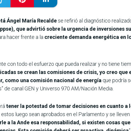
retá Ángel María Recalde
se refirió al diagnóstico realizad
Ippse),
que advirtió sobre la urgencia de inversiones s
ara hacer frente a la
creciente demanda energética en l
te con todo el esfuerzo que pueda realizar y no tiene tie
cadas se crean las comisiones de crisis, yo creo que
lar, como una comisión nacional de energía
que podría se
sas” de canal GEN y Universo 970 AM/Nación Media.
erá
tener la potestad de tomar decisiones en cuanto a
 estos luego sean aprobados en el Parlamento y se lleven 
le a la Ande esa responsabilidad, si existen cosas que
encias. Esta comisión deberá ser proactiva, dinámica
”