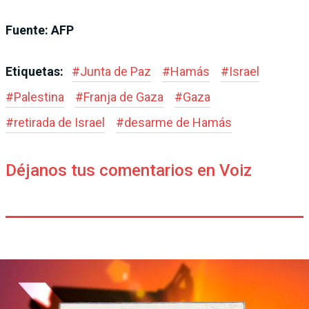
Fuente: AFP
Etiquetas:
#
Junta de Paz
#
Hamás
#
Israel
#
Palestina
#
Franja de Gaza
#
Gaza
#
retirada de Israel
#
desarme de Hamás
Déjanos tus comentarios en Voiz