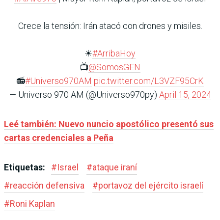
Crece la tensión: Irán atacó con drones y misiles.
☀
#ArribaHoy
📺
@SomosGEN
📻
#Universo970AM
pic.twitter.com/L3VZF95CrK
— Universo 970 AM (@Universo970py)
April 15, 2024
Leé también: Nuevo nuncio apostólico presentó sus
cartas credenciales a Peña
Etiquetas:
#
Israel
#
ataque iraní
#
reacción defensiva
#
portavoz del ejército israelí
#
Roni Kaplan