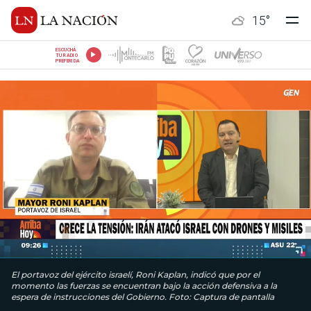
15
°
ESCUCHÁ
TU RADIO
PREFERIDA
El portavoz del ejército israelí, Roni Kaplan, indicó que por el
momento las fuerzas se encuentran bajo la acción defensiva a la
espera de instrucciones del Gobierno. Foto: Captura de pantalla