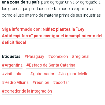
una zona de su país
, para agregar un valor agregado a
los granos que producen, de tal modo a exportar así
como el uso interno de materia prima de sus industrias.
Siga informado con: Núñez plantea la “Ley
Antidespilfarro” para castigar el incumplimiento del
déficit fiscal
Etiquetas:
#
Paraguay
#
conexión
#
regional
#
Argentina
#
Estado de Santa Catarina
#
visita oficial
#
gobernador
#
Jorginho Mello
#
Pedro Alliana
#
reunión
#
acortar
#
corredor de la integración