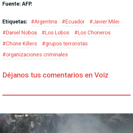
Fuente: AFP.
Etiquetas:
#
Argentina
#
Ecuador
#
Javier Milei
#
Daniel Noboa
#
Los Lobos
#
Los Choneros
#
Chone Killers
#
grupos terroristas
#
organizaciones criminales
Déjanos tus comentarios en Voiz