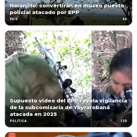
Naranjito: convertirán en museo puesto
policial atacado por EPP
6D
PAÍS
Supuesto video del EPP revela vigilancia
de la subcomisaría de Ybyrarobaná
atacada en 2025
13D
POLÍTICA