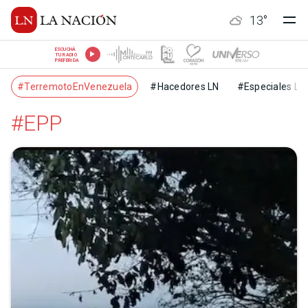
13
°
ESCUCHÁ
TU RADIO
PREFERIDA
#TerremotoEnVenezuela
#Hacedores LN
#Especiales LN
#EPP