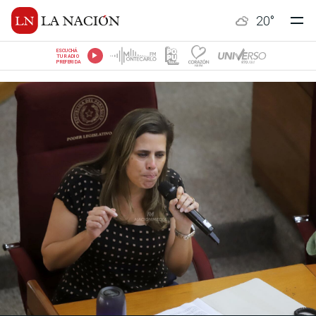
20
°
ESCUCHÁ
TU RADIO
PREFERIDA