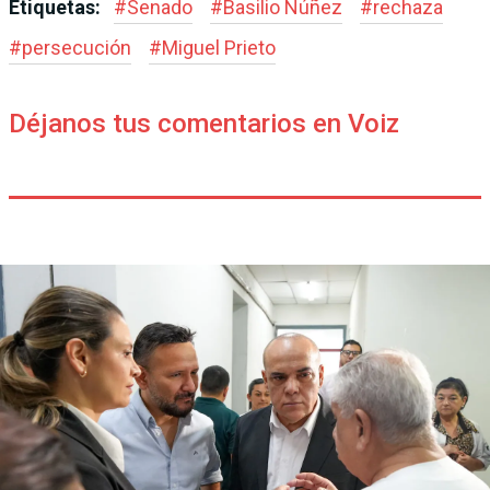
Etiquetas:
#
Senado
#
Basilio Núñez
#
rechaza
#
persecución
#
Miguel Prieto
Déjanos tus comentarios en Voiz