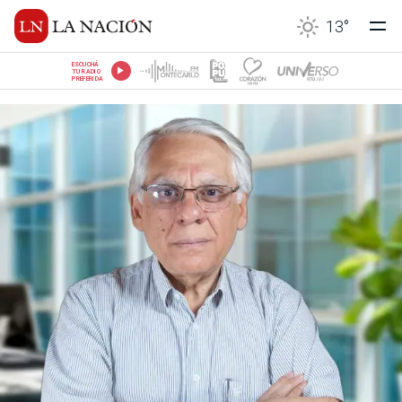
13
°
ESCUCHÁ
TU RADIO
PREFERIDA