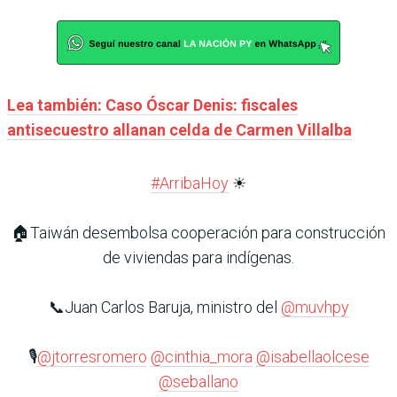
Lea también: Caso Óscar Denis: fiscales
antisecuestro allanan celda de Carmen Villalba
#ArribaHoy
☀
🏠Taiwán desembolsa cooperación para construcción
de viviendas para indígenas.
📞Juan Carlos Baruja, ministro del
@muvhpy
🎙️
@jtorresromero
@cinthia_mora
@isabellaolcese
@seballano