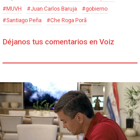
#
MUVH
#
Juan Carlos Baruja
#
gobierno
#
Santiago Peña
#
Che Roga Porã
Déjanos tus comentarios en Voiz