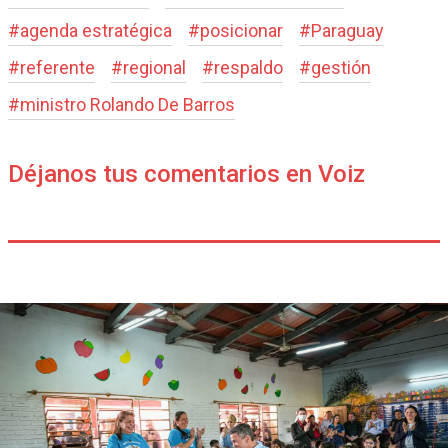
#
agenda estratégica
#
posicionar
#
Paraguay
#
referente
#
regional
#
respaldo
#
gestión
#
ministro Rolando De Barros
Déjanos tus comentarios en Voiz