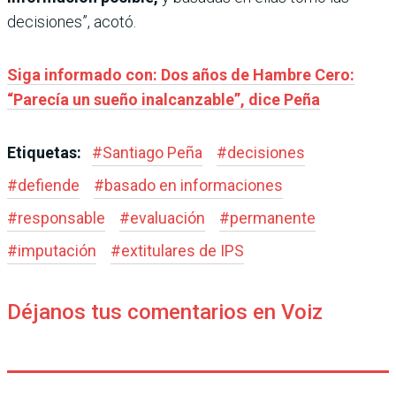
decisiones”, acotó.
Siga informado con: Dos años de Hambre Cero:
“Parecía un sueño inalcanzable”, dice Peña
Etiquetas:
#
Santiago Peña
#
decisiones
#
defiende
#
basado en informaciones
#
responsable
#
evaluación
#
permanente
#
imputación
#
extitulares de IPS
Déjanos tus comentarios en Voiz