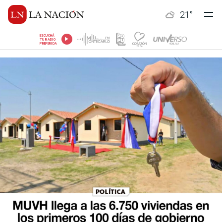
21
°
ESCUCHÁ
TU RADIO
PREFERIDA