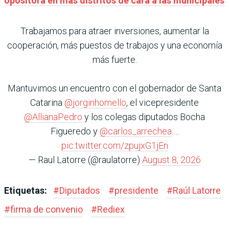
opositora en más distritos de cara a las municipales
Trabajamos para atraer inversiones, aumentar la
cooperación, más puestos de trabajos y una economía
más fuerte.
Mantuvimos un encuentro con el gobernador de Santa
Catarina
@jorginhomello
, el vicepresidente
@AllianaPedro
y los colegas diputados Bocha
Figueredo y
@carlos_arrechea
.…
pic.twitter.com/zpujxG1jEn
— Raul Latorre (@raulatorre)
August 8, 2026
Etiquetas:
#
Diputados
#
presidente
#
Raúl Latorre
#
firma de convenio
#
Rediex