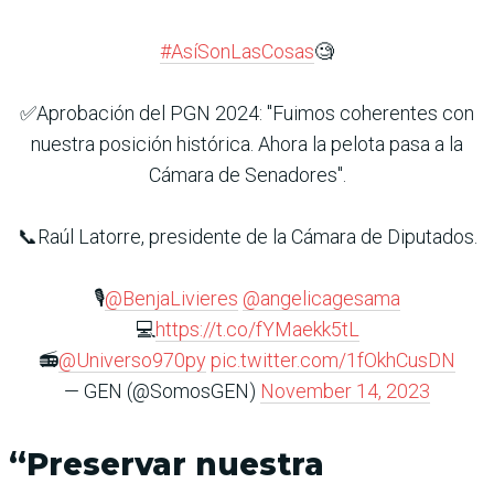
#AsíSonLasCosas
🧐
✅Aprobación del PGN 2024: "Fuimos coherentes con
nuestra posición histórica. Ahora la pelota pasa a la
Cámara de Senadores".
📞Raúl Latorre, presidente de la Cámara de Diputados.
🎙️
@BenjaLivieres
@angelicagesama
💻
https://t.co/fYMaekk5tL
📻
@Universo970py
pic.twitter.com/1fOkhCusDN
— GEN (@SomosGEN)
November 14, 2023
“Preservar nuestra