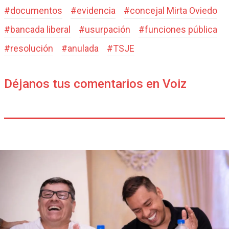
#
documentos
#
evidencia
#
concejal Mirta Oviedo
#
bancada liberal
#
usurpación
#
funciones pública
#
resolución
#
anulada
#
TSJE
Déjanos tus comentarios en Voiz