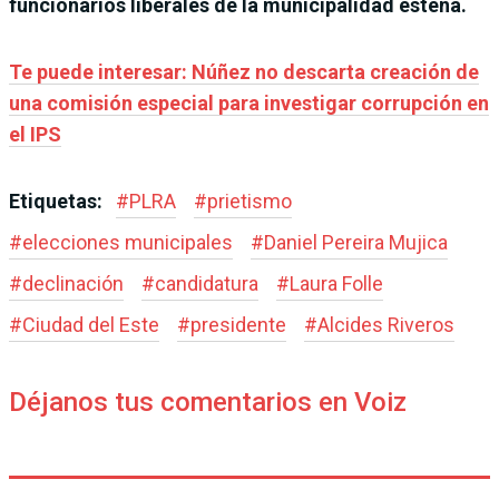
funcionarios liberales de la municipalidad esteña.
Te puede interesar: Núñez no descarta creación de
una comisión especial para investigar corrupción en
el IPS
Etiquetas:
#
PLRA
#
prietismo
#
elecciones municipales
#
Daniel Pereira Mujica
#
declinación
#
candidatura
#
Laura Folle
#
Ciudad del Este
#
presidente
#
Alcides Riveros
Déjanos tus comentarios en Voiz