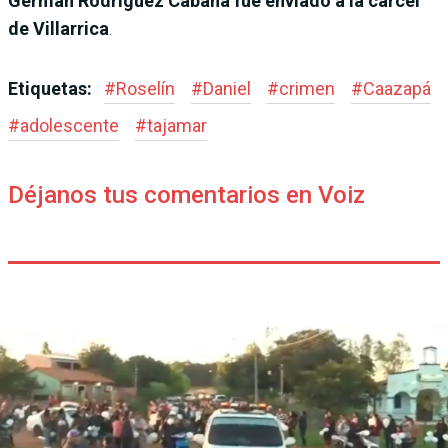
Germán Rodríguez Cabaña fue enviado a la cárcel
de Villarrica
.
Etiquetas:
#
Roselín
#
Daniel
#
crimen
#
Caazapá
#
adolescente
#
tajamar
Déjanos tus comentarios en Voiz