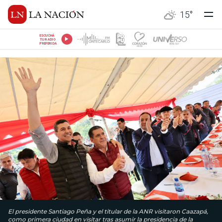
15
°
ESCUCHÁ
TU RADIO
PREFERIDA
El presidente Santiago Peña y el titular de la ANR visitaron Caazapá,
como primera ciudad en visitar tras asumir la presidencia de la