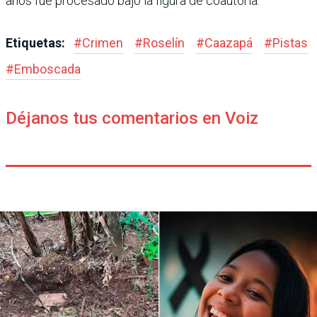
años fue procesado bajo la figura de coautoría.
Etiquetas:
#
Crimen
#
Roselín
#
Caazapá
#
Pistas
#
Emboscada
Déjanos tus comentarios en Voiz