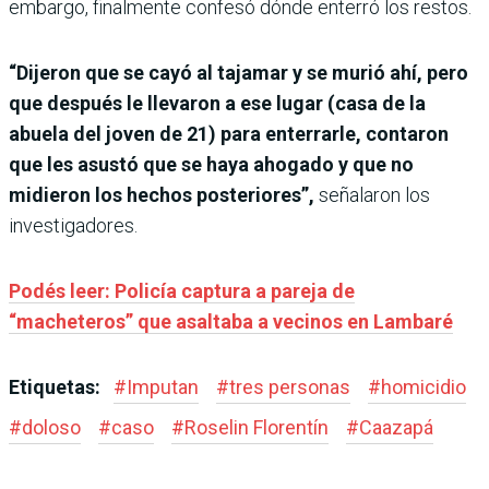
embargo, finalmente confesó dónde enterró los restos.
“Dijeron que se cayó al tajamar y se murió ahí, pero
que después le llevaron a ese lugar (casa de la
abuela del joven de 21) para enterrarle, contaron
que les asustó que se haya ahogado y que no
midieron los hechos posteriores”,
señalaron los
investigadores.
Podés leer: Policía captura a pareja de
“macheteros” que asaltaba a vecinos en Lambaré
Etiquetas:
#
Imputan
#
tres personas
#
homicidio
#
doloso
#
caso
#
Roselin Florentín
#
Caazapá