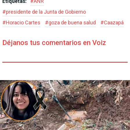
Etiquetas:
#
ANR
#
presidente de la Junta de Gobierno
#
Horacio Cartes
#
goza de buena salud
#
Caazapá
Déjanos tus comentarios en Voiz