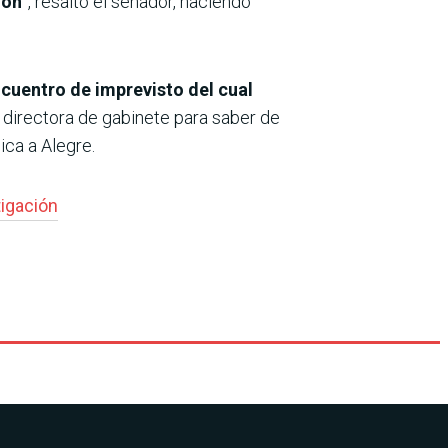
ión
”, resaltó el senador, haciendo
ncuentro de imprevisto del cual
la directora de gabinete para saber de
ica a Alegre.
tigación