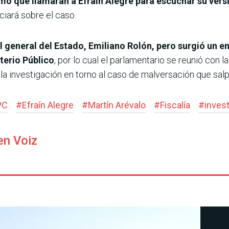
o que llamarán a Efraín Alegre para escuchar su vers
ciará sobre el caso.
al general del Estado, Emiliano Rolón, pero surgió un e
sterio Público
, por lo cual el parlamentario se reunió con 
a investigación en torno al caso de malversación que salp
PC
#
Efraín Alegre
#
Martín Arévalo
#
Fiscalía
#
inves
en Voiz