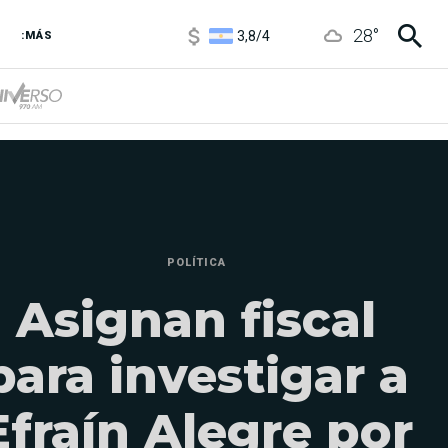
3,8
/
4
28
°
6850
/
7200
:MÁS
5900
/
5960
POLÍTICA
Asignan fiscal
para investigar a
Efraín Alegre por