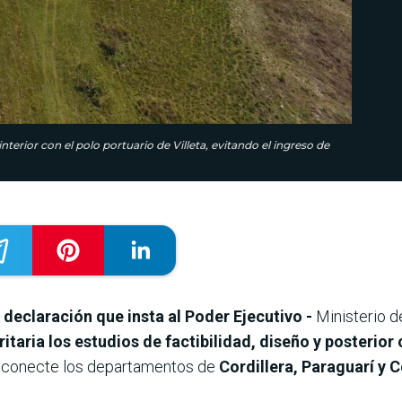
erior con el polo portuario de Villeta, evitando el ingreso de
declaración que insta al Poder Ejecutivo -
Ministerio 
taria los estudios de factibilidad, diseño y posterior
 conecte los departamentos de
Cordillera, Paraguarí y C