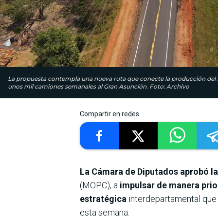
La propuesta contempla una nueva ruta que conecte la producción del int
unos mil camiones semanales al Gran Asunción. Foto: Archivo
Compartir en redes
La Cámara de Diputados aprobó la 
(MOPC), a
impulsar de manera priori
estratégica
interdepartamental que
esta semana.